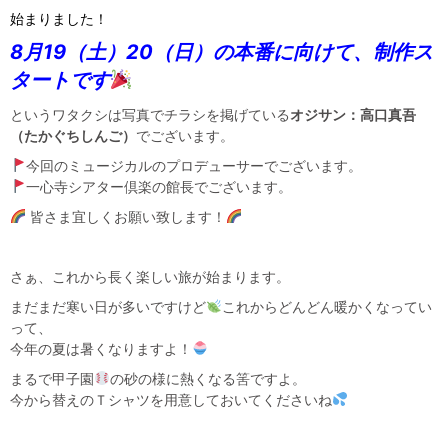
始まりました！
8月19（土）20（日）の本番に向けて、制作ス
タートです
というワタクシは写真でチラシを掲げている
オジサン：高口真吾
（たかぐちしんご）
でございます。
今回のミュージカルのプロデューサーでございます。
一心寺シアター倶楽の館長でございます。
皆さま宜しくお願い致します！
さぁ、これから長く楽しい旅が始まります。
まだまだ寒い日が多いですけど
これからどんどん暖かくなってい
って、
今年の夏は暑くなりますよ！
まるで甲子園
の砂の様に熱くなる筈ですよ。
今から替えのＴシャツを用意しておいてくださいね