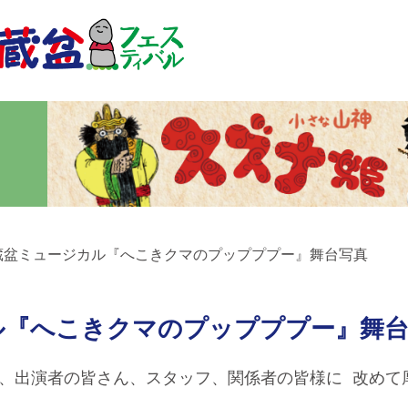
20 地蔵盆ミュージカル『へこきクマのプップププー』舞台写真
ージカル『へこきクマのプップププー』舞
様、出演者の皆さん、スタッフ、関係者の皆様に 改めて